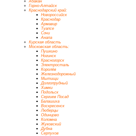
Абакан
Горно-Алтайск
Краснодарский край:
Новороссийск
Краснодар
Армавир
Туапсе
Сочи
Анапа
Курская область
Московская область:
Пушкино
Ногинск
Красногорск
Электросталь
Королёв
Железнодорожный
Мытищи
Долгопрудный
Химки
Подольск
Сергиев Посад
Балашиха
Воскресенск
Люберцы
Одинцово
Коломна
Жуковский
Дубна
Серпухов